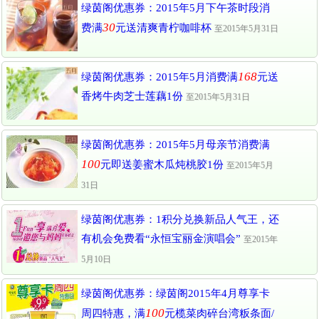
绿茵阁优惠券：2015年5月下午茶时段消
30
费满
元送清爽青柠咖啡杯
至2015年5月31日
168
绿茵阁优惠券：2015年5月消费满
元送
香烤牛肉芝士莲藕1份
至2015年5月31日
绿茵阁优惠券：2015年5月母亲节消费满
100
元即送姜蜜木瓜炖桃胶1份
至2015年5月
31日
绿茵阁优惠券：1积分兑换新品人气王，还
有机会免费看“永恒宝丽金演唱会”
至2015年
5月10日
绿茵阁优惠券：绿茵阁2015年4月尊享卡
100
周四特惠，满
元榄菜肉碎台湾粄条面/