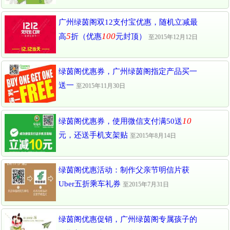
广州绿茵阁双12支付宝优惠，随机立减最
5
100
高
折（优惠
元封顶）
至2015年12月12日
绿茵阁优惠券，广州绿茵阁指定产品买一
送一
至2015年11月30日
10
绿茵阁优惠券，使用微信支付满50送
元，还送手机支架贴
至2015年8月14日
绿茵阁优惠活动：制作父亲节明信片获
Uber五折乘车礼券
至2015年7月31日
绿茵阁优惠促销，广州绿茵阁专属孩子的