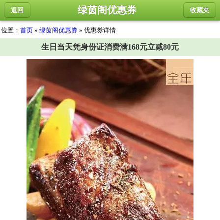
绿茵阁优惠券
返回
收藏夹
位置：
首页
»
绿茵阁优惠券
» 优惠券详情
生日当天凭身份证消费满168元立减80元