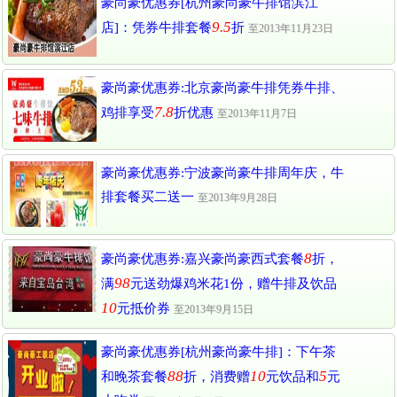
豪尚豪优惠券[杭州豪尚豪牛排馆滨江
9.5
店]：凭券牛排套餐
折
至2013年11月23日
豪尚豪优惠券:北京豪尚豪牛排凭券牛排、
7.8
鸡排享受
折优惠
至2013年11月7日
豪尚豪优惠券:宁波豪尚豪牛排周年庆，牛
排套餐买二送一
至2013年9月28日
8
豪尚豪优惠券:嘉兴豪尚豪西式套餐
折，
98
满
元送劲爆鸡米花1份，赠牛排及饮品
10
元抵价券
至2013年9月15日
豪尚豪优惠券[杭州豪尚豪牛排]：下午茶
88
10
5
和晚茶套餐
折，消费赠
元饮品和
元