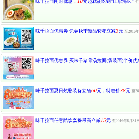
18
味千拉面闲时优惠，
元起就能吃到“山珍海味”
至
3
味千拉面优惠券 凭券秋季新品套餐立减
元
至2016
味千拉面优惠券 买味千猪骨汤拉面(袋装面)半价
60
38
味千拉面夏日炫彩装备立省
元，特惠价
元
至2
15
味千拉面任意酷饮套餐最高立减
元
至2016年8月31