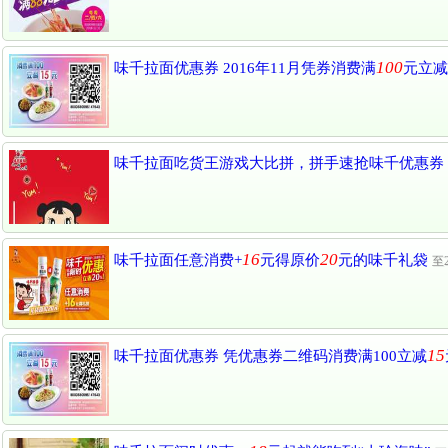
100
味千拉面优惠券 2016年11月凭券消费满
元立减
味千拉面吃货王游戏大比拼，拼手速抢味千优惠券
16
20
味千拉面任意消费+
元得原价
元的味千礼袋
至2
15
味千拉面优惠券 凭优惠券二维码消费满100立减