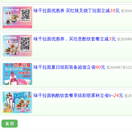
10
味千拉面优惠券 买红辣叉烧丁拉面立减
元
至201
3
味千拉面优惠券，买任意酷饮套餐立减
元
至2016年
60
味千拉面夏日炫彩装备超值立省
元
至2016年7月31
24
味千拉面购酷饮套餐享炫彩喷雾杯立省6~
元
至20
返 回