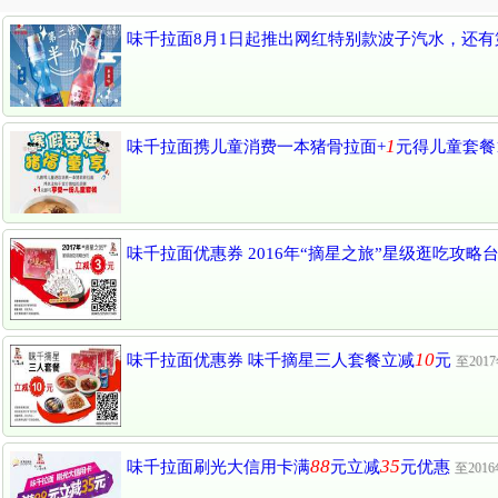
味千拉面8月1日起推出网红特别款波子汽水，还
1
味千拉面携儿童消费一本猪骨拉面+
元得儿童套餐
味千拉面优惠券 2016年“摘星之旅”星级逛吃攻略
10
味千拉面优惠券 味千摘星三人套餐立减
元
至201
88
35
味千拉面刷光大信用卡满
元立减
元优惠
至201