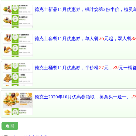
德克士新品11月优惠券，枫叶烧第2份半价，植灵
26
3
德克士套餐11月优惠券，单人餐
元起，双人餐
77
39
德克士桶餐11月优惠券，半价桶
元，
元一桶
27
德克士2020年10月优惠券领取，薯条买一送一、
返 回