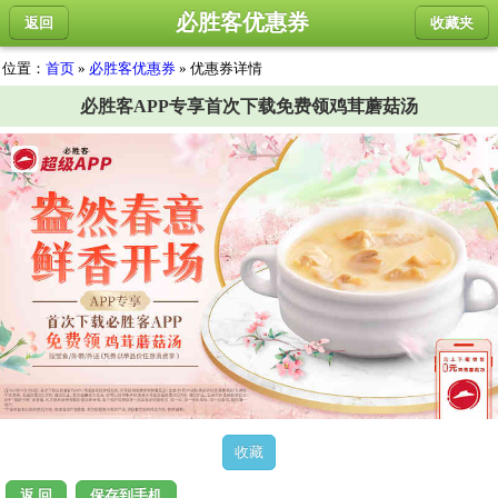
必胜客优惠券
返回
收藏夹
位置：
首页
»
必胜客优惠券
» 优惠券详情
必胜客APP专享首次下载免费领鸡茸蘑菇汤
返 回
保存到手机