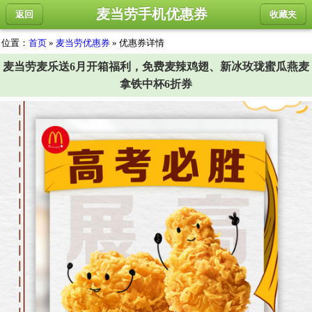
麦当劳手机优惠券
返回
收藏夹
位置：
首页
»
麦当劳优惠券
» 优惠券详情
麦当劳麦乐送6月开箱福利，免费麦辣鸡翅、新冰玫珑蜜瓜燕麦
拿铁中杯6折券