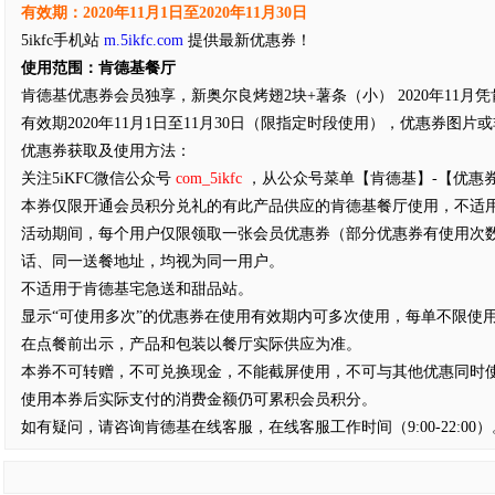
有效期：2020年11月1日至2020年11月30日
5ikfc手机站
m.5ikfc.com
提供最新优惠券！
使用范围：肯德基餐厅
肯德基优惠券会员独享，新奥尔良烤翅2块+薯条（小） 2020年11月凭肯
有效期2020年11月1日至11月30日（限指定时段使用），优惠券图
优惠券获取及使用方法：
关注5iKFC微信公众号
com_5ikfc
，从公众号菜单【肯德基】-【优惠
本券仅限开通会员积分兑礼的有此产品供应的肯德基餐厅使用，不适
活动期间，每个用户仅限领取一张会员优惠券（部分优惠券有使用次
话、同一送餐地址，均视为同一用户。
不适用于肯德基宅急送和甜品站。
显示“可使用多次”的优惠券在使用有效期内可多次使用，每单不限使
在点餐前出示，产品和包装以餐厅实际供应为准。
本券不可转赠，不可兑换现金，不能截屏使用，不可与其他优惠同时
使用本券后实际支付的消费金额仍可累积会员积分。
如有疑问，请咨询肯德基在线客服，在线客服工作时间（9:00-22:00）