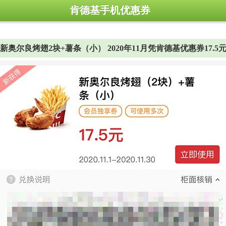
肯德基手机优惠券
新奥尔良烤翅2块+薯条（小） 2020年11月凭肯德基优惠券17.5