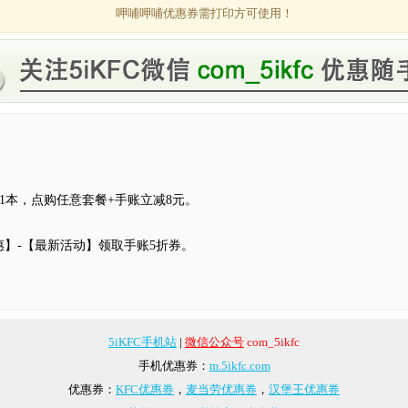
呷哺呷哺优惠券需打印方可使用！
账1本，点购任意套餐+手账立减8元。
优惠】-【最新活动】领取手账5折券。
5iKFC手机站
|
微信公众号
com_5ikfc
手机优惠券：
m.5ikfc.com
优惠券：
KFC优惠券
，
麦当劳优惠券
，
汉堡王优惠券