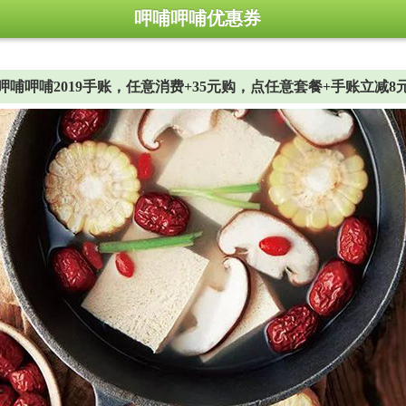
呷哺呷哺优惠券
呷哺呷哺2019手账，任意消费+35元购，点任意套餐+手账立减8