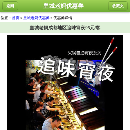
皇城老妈优惠券
返回
收藏夹
位置：
首页
»
皇城老妈优惠券
» 优惠券详情
皇城老妈成都地区追味宵夜95元/客